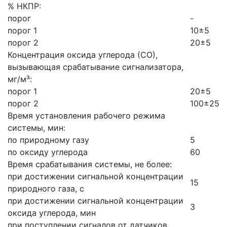
% НКПР:
порог
-
порог 1
10±5
порог 2
20±5
Концентрация оксида углерода (СО),
вызывающая срабатывание сигнализатора,
мг/м³:
порог 1
20±5
порог 2
100±25
Время установления рабочего режима
системы, мин:
по природному газу
5
по оксиду углерода
60
Время срабатывания системы, не более:
при достижении сигнальной концентрации
15
природного газа, с
при достижении сигнальной концентрации
3
оксида углерода, мин
при поступлении сигналов от датчиков