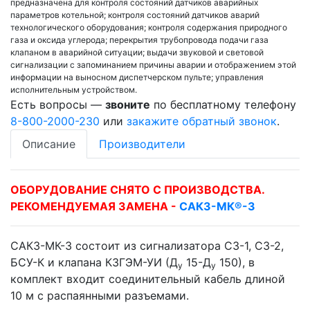
предназначена для контроля состояний датчиков аварийных
параметров котельной; контроля состояний датчиков аварий
технологического оборудования; контроля содержания природного
газа и оксида углерода; перекрытия трубопровода подачи газа
клапаном в аварийной ситуации; выдачи звуковой и световой
сигнализации с запоминанием причины аварии и отображением этой
информации на выносном диспетчерском пульте; управления
исполнительным устройством.
Есть вопросы —
звоните
по бесплатному телефону
8-800-2000-230
или
закажите обратный звонок
.
Описание
Производители
ОБОРУДОВАНИЕ СНЯТО С ПРОИЗВОДСТВА.
РЕКОМЕНДУЕМАЯ ЗАМЕНА -
САКЗ-МК®-3
САКЗ-МК-3 состоит из сигнализатора СЗ-1, СЗ-2,
БСУ-К и клапана КЗГЭМ-УИ (Д
15-Д
150), в
у
у
комплект входит соединительный кабель длиной
10 м с распаянными разъемами.