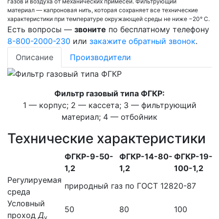
газов и воздуха от механических примесей. Фильтрующий
материал — капроновая нить, которая сохраняет все технические
характеристики при температуре окружающей среды не ниже −20° С.
Есть вопросы —
звоните
по бесплатному телефону
8-800-2000-230
или
закажите обратный звонок
.
Описание
Производители
Фильтр газовый типа ФГКР:
1 — корпус; 2 — кассета; 3 — фильтрующий
материал; 4 — отбойник
Технические характеристики
ФГКР-9-50-
ФГКР-14-80-
ФГКР-19-
1,2
1,2
100-1,2
Регулируемая
природный газ по ГОСТ 12820-87
среда
Условный
50
80
100
проход
Д
у