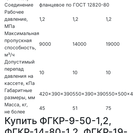
Соединение
фланцевое по ГОСТ 12820-80
Рабочее
давление,
1,2
1,2
1,2
МПа
Максимальная
пропускная
9000
14000
19000
способность,
м³/ч
Допустимый
перепад
10
10
10
давления на
кассете, кПа
Габаритные
420×390×390
550×390×390
550×500×4
размеры, мм
Масса, кг,
45
51
75
не более
Купить ФГКР-9-50-1,2,
ФГКР-14-80-1,2, ФГКР-19-