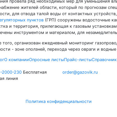
ния провела ряд необходимых мер для уменьшения вл
набжение жителей области, который по прогнозам спец
ости, для отвода талой воды от контактных устройств
егуляторных пунктов
(ГРП) сооружены водосточные кан
тка и территория, прилегающая к газовым установка
ечены инструментом и материалом, для незамедлител
 того, организован ежедневный мониторинг газопрово
ости - зоне оползней, перехода через овраги и водные
ог
О компании
Опросные листы
Прайс-листы
Справочник
0-2000-230
Бесплатная
order@gazovik.ru
ая линия
Политика конфиденциальности