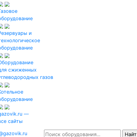
Газовое
оборудование
Резервуары и
технологическое
оборудование
Оборудование
для сжиженных
углеводородных газов
Котельное
оборудование
gazovik.ru —
все сайты
@gazovik.ru