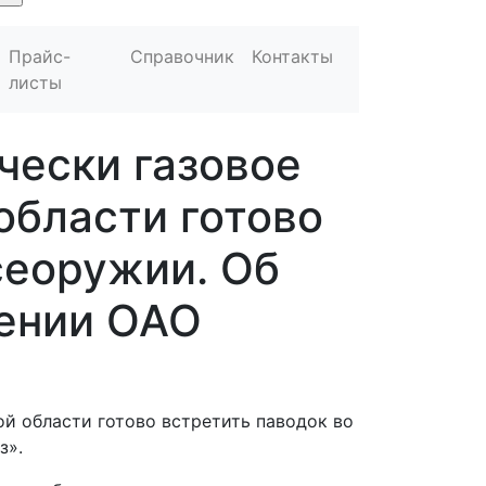
Прайс-
Справочник
Контакты
листы
чески газовое
области готово
сеоружии. Об
щении ОАО
й области готово встретить паводок во
з».