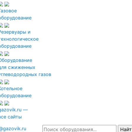
Газовое
оборудование
Резервуары и
технологическое
оборудование
Оборудование
для сжиженных
углеводородных газов
Котельное
оборудование
gazovik.ru —
все сайты
@gazovik.ru