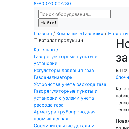
8-800-2000-230
Главная
/
Компания «Газовик»
/
Новости
Но
Каталог продукции
Котельные
за
Газорегуляторные пункты и
установки
Регуляторы давления газа
В Печ
Газоанализаторы
блочн
Устройства учета расхода газа
Котел
Газорегуляторные пункты и
наблю
установки с узлами учета
тепло
расхода газа
тепло
Арматура трубопроводная
промышленная
Новая
Соединительные детали и
социа