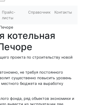
Прайс-
Справочник
Контакты
листы
 Печоре
я котельная
 Печоре
щего проекта по строительству новой
втономно, не требуя постоянного
волит существенно повысить уровень
ы местного бюджета на выработку
лого фонда, ряд объектов экономики и
ило вывести из эксплуатации две