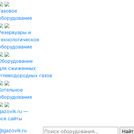
Газовое
оборудование
Резервуары и
технологическое
оборудование
Оборудование
для сжиженных
углеводородных газов
Котельное
оборудование
gazovik.ru —
все сайты
@gazovik.ru