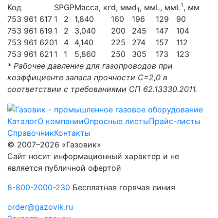
1
Код
SP
GP
Масса, кг
d, мм
d
, мм
L, мм
L
, мм
1
753 961 617
1
2
1,840
160
196
129
90
753 961 619
1
2
3,040
200
245
147
104
753 961 620
1
4
4,140
225
274
157
112
753 961 621
1
1
5,860
250
305
173
123
* Рабочее давление для газопроводов при
коэффициенте запаса прочности С=2,0 в
соответствии с требованиями СП 62.13330.2011.
Каталог
О компании
Опросные листы
Прайс-листы
Справочник
Контакты
© 2007–2026 «Газовик»
Сайт носит информационный характер и не
является публичной офертой
8-800-2000-230
Бесплатная горячая линия
order@gazovik.ru